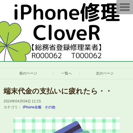
T
o
g
g
l
e
n
a
v
i
g
a
t
i
o
n
前のページ
一覧へ
次のページ
端末代金の支払いに疲れたら・・
2024年04月04日 11:15
カテゴリ：
iPhone全般
その他